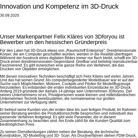
Innovation und Kompetenz im 3D-Druck
30.09.2020
Unser Markenpartner Felix Kläres von 3Dforyou ist
Bewerber um den hessischen Gründerpreis
Für den Laien hat 3D-Druck etwas von „Raumschiff Enterprise". Dreidimensionale
Körper, die am Computer geschaffen wurden, werden in die Realität übertragen.
Während der Ausdruck eines digitalen Bildes immer nur flach bleibt, schafft ein 3D-
Druck einen dreidimensionalen Gegenstand. Greifbar und beliebig reproduzierbar.
Faszinierend. Es gibt inzwischen eine ganze Reihe von Verfahren, die das
Drucken von Objekten ermöglichen.
Mit diesen innovativen Techniken beschäftigt sich Felix Kläres seit vielen Jahren.
Und das hat seinen Grund: Als computerbegeisterter Modellbauer war er auf der
Suche nach Möglichkeiten, Motoren, Cockpits und Piloten für Modellflugzeuge
herzustellen. Es entstanden die ersten individuellen Einzelstücke im 3D-Druck.
Anfang 2019 gründete der damals 14-jährige sein Unternehmen 3Dforyou. Ziel
seines Unternehmens ist es, Privatpersonen sowie kleinen und mittelständischen
Unternehmen Technik bereitzustellen, die normalerweise nur großen
Unternehmen zur Verfügung steht.
Er betreut seine Kunden von der ersten Idee bis zum fertigen Produkt. Im Rahmen
seiner Beratung werden die Produktionsschritte besprochen und individuell das
passende Verfahren festgelegt. Es gibt viele Parameter, die in diesem
Zusammenhang zu beachten sind. Am Ende zählt für die Kunden Qualität zum
bestmöglichen Preis.
Zu seinen Dienstleistungen zählen neben der Beratung, die technische
Konstruktion, 3D-Modelling und 3D- Scan. Als Druckverfahren stehen FDM-Druck,