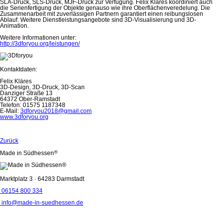
SLA-Druck, SLS-Druck, MJF-Druck zur Verfügung. Felix Kläres koordiniert auch
die Serienfertigung der Objekte genauso wie ihre Oberflächenveredelung. Die
Zusammenarbeit mit zuverlässigen Partnern garantiert einen reibungslosen
Ablauf. Weitere Dienstleistungsangebote sind 3D-Visualisierung und 3D-
Animation.
Weitere Informationen unter:
http://3dforyou.org/leistungen/
Kontaktdaten:
Felix Kläres
3D-Design, 3D-Druck, 3D-Scan
Danziger Straße 13
64372 Ober-Ramstadt
Telefon: 01575 1187348
E-Mail:
3dforyou2018@gmail.com
www.3dforyou.org
Zurück
®
Made in Südhessen
Marktplatz 3 · 64283 Darmstadt
06154 800 334
info@made-in-suedhessen.de