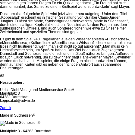
sich vor einigen Jahren Fragen für ein Quiz ausgedacht. „Ein Freund hat mich
dann ermuntert, das Ganze zu einem Brettspiel weiterzuentwickeln“ sagt Mayer.
Das damals erfolgreiche Spiel wird jetzt wieder neu aufgelegt. Unter dem Titel
„Koppsalad“ erscheint es in frischer Gestaltung von Grafiker Claus-Jürgen
Junglas. Er lässt die Made, Symbolfigur des Netzwerkes „Made in Südhessen“,
durch einen saftigen Kopfsalat kriechen. Neu sind außerdem Fragen aus dem
südhessischen Umkreis, und auch Sondereditionen wie etwa zu Griesheimer
Zwiebelmarkt und speziellen Themen sind geplant.
Es gibt in dem Spiel 240 Fragekarten aus den Wissensgebieten »Historisches«,
»Menschliches«, »Kulturelles«, »Sportliches«, »Wirtschaftliches« und »Lokales«.
Ist es nicht frustrierend, wenn man sich nicht so gut auskennt? „Man muss kein
Heimatforscher sein, um Spaß zu haben. Das Ziel ist es, auch Zugezogenen
Darmstadt und Südhessen spielerisch und mit Spaß näher zu bringen. Außerdem
ist auch Glück notwendig, um zu gewinnen“ sagt Hans-Werner Mayer. Gewinner
werden deshalb auch Mitspieler, die einige Fragen nicht beantworten können,
denn auf allen Karten gibt es neben der richtigen Antwort auch spannende
Erläuterungen.
as
Herausgeber:
Ulrich Diehl Verlag und Medienservice GmbH
Marktplatz 3
64283 Darmstadt
koppsalad@udvm.de
Zurück
®
Made in Südhessen
Marktplatz 3 · 64283 Darmstadt