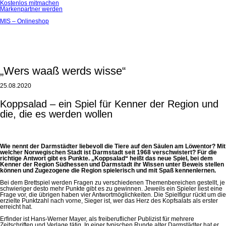
Kostenlos mitmachen
Markenpartner werden
MIS – Onlineshop
„Wers waaß werds wisse“
25.08.2020
Koppsalad – ein Spiel für Kenner der Region und
die, die es werden wollen
Wie nennt der Darmstädter liebevoll die Tiere auf den Säulen am Löwentor? Mit
welcher Norwegischen Stadt ist Darmstadt seit 1968 verschwistert? Für die
richtige Antwort gibt es Punkte. „Koppsalad“ heißt das neue Spiel, bei dem
Kenner der Region Südhessen und Darmstadt ihr Wissen unter Beweis stellen
können und Zugezogene die Region spielerisch und mit Spaß kennenlernen.
Bei dem Brettspiel werden Fragen zu verschiedenen Themenbereichen gestellt, je
schwieriger desto mehr Punkte gibt es zu gewinnen. Jeweils ein Spieler liest eine
Frage vor, die übrigen haben vier Antwortmöglichkeiten. Die Spielfigur rückt um die
erzielte Punktzahl nach vorne, Sieger ist, wer das Herz des Kopfsalats als erster
erreicht hat.
Erfinder ist Hans-Werner Mayer, als freiberuflicher Publizist für mehrere
Zeitschriften und Verlage tätig. In einer typischen Runde alter Darmstädter hat er